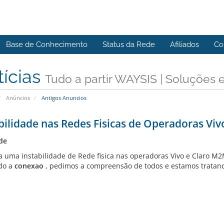
Base de Conhecimento
Status da Rede
Afiliados
Co
tícias
Tudo a partir WAYSIS | Soluções
Anúncios
Antigos Anuncios
bilidade nas Redes Fisicas de Operadoras Vi
de
a uma instabilidade de Rede fisica nas operadoras Vivo e Claro M
do a
conexao
, pedimos a compreensão de todos e estamos tratando