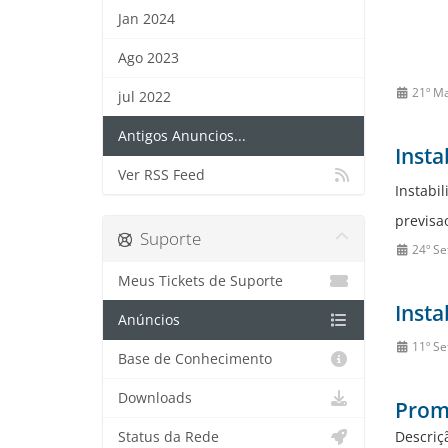
Jan 2024
Ago 2023
21º M
jul 2022
Antigos Anuncios...
Insta
Ver RSS Feed
Instabi
previsa
Suporte
24º Se
Meus Tickets de Suporte
Insta
Anúncios
11º Se
Base de Conhecimento
Downloads
Promo
Descriç
Status da Rede