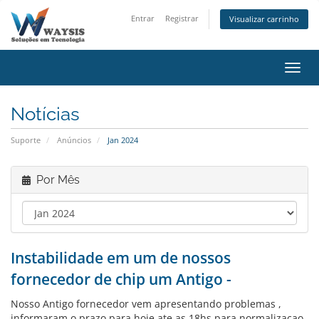
Entrar
Registrar
Visualizar carrinho
Alter
Notícias
Suporte
Anúncios
Jan 2024
Por Mês
Instabilidade em um de nossos
fornecedor de chip um Antigo -
Nosso Antigo fornecedor vem apresentando problemas ,
informaram o prazo para hoje ate as 18hs para normalizacao