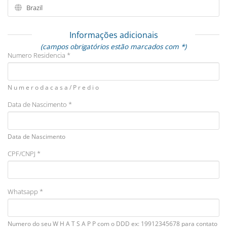
Informações adicionais
(campos obrigatórios estão marcados com *)
Numero Residencia *
N u m e r o d a c a s a / P r e d i o
Data de Nascimento *
Data de Nascimento
CPF/CNPJ *
Whatsapp *
Numero do seu W H A T S A P P com o DDD ex: 19912345678 para contato