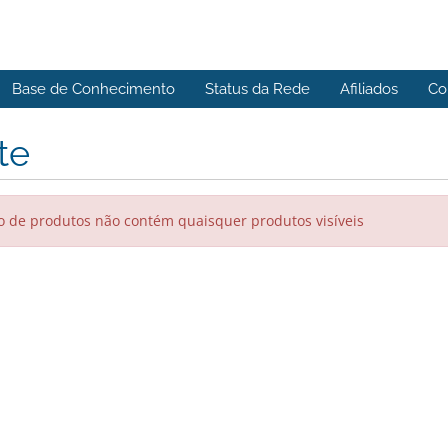
Base de Conhecimento
Status da Rede
Afiliados
Co
te
 de produtos não contém quaisquer produtos visíveis