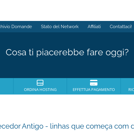
chivio Domande
Stato del Network
Affiliati
Contattaci!
Cosa ti piacerebbe fare oggi?
ORDINA HOSTING
EFFETTUA PAGAMENTO
RI
ecedor Antigo - linhas que começa com d